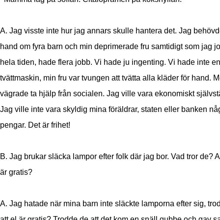
A. Jag visste inte hur jag annars skulle hantera det. Jag behövd
hand om fyra barn och min deprimerade fru samtidigt som jag 
hela tiden, hade flera jobb. Vi hade ju ingenting. Vi hade inte e
tvättmaskin, min fru var tvungen att tvätta alla kläder för hand. 
vägrade ta hjälp från socialen. Jag ville vara ekonomiskt självst
Jag ville inte vara skyldig mina föräldrar, staten eller banken nå
pengar. Det är frihet!
B. Jag brukar släcka lampor efter folk där jag bor. Vad tror de? A
är gratis?
A. Jag hatade när mina barn inte släckte lamporna efter sig, tro
att el är gratis? Trodde de att det kom en snäll gubbe och gav s