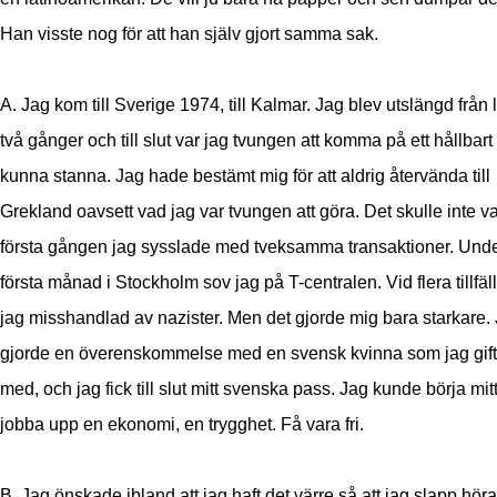
Han visste nog för att han själv gjort samma sak.
A. Jag kom till Sverige 1974, till Kalmar. Jag blev utslängd från 
två gånger och till slut var jag tvungen att komma på ett hållbart s
kunna stanna. Jag hade bestämt mig för att aldrig återvända till
Grekland oavsett vad jag var tvungen att göra. Det skulle inte v
första gången jag sysslade med tveksamma transaktioner. Und
första månad i Stockholm sov jag på T-centralen. Vid flera tillfäl
jag misshandlad av nazister. Men det gjorde mig bara starkare.
gjorde en överenskommelse med en svensk kvinna som jag gif
med, och jag fick till slut mitt svenska pass. Jag kunde börja mitt 
jobba upp en ekonomi, en trygghet. Få vara fri.
B. Jag önskade ibland att jag haft det värre så att jag slapp höra