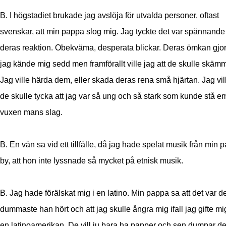
B. I högstadiet brukade jag avslöja för utvalda personer, oftast
svenskar, att min pappa slog mig. Jag tyckte det var spännande 
deras reaktion. Obekväma, desperata blickar. Deras ömkan gjor
jag kände mig sedd men framförallt ville jag att de skulle skäm
Jag ville härda dem, eller skada deras rena små hjärtan. Jag vill
de skulle tycka att jag var så ung och så stark som kunde stå e
vuxen mans slag.
B. En vän sa vid ett tillfälle, då jag hade spelat musik från min
by, att hon inte lyssnade så mycket på etnisk musik.
B. Jag hade förälskat mig i en latino. Min pappa sa att det var d
dummaste han hört och att jag skulle ångra mig ifall jag gifte m
en latinoamerikan. De vill ju bara ha papper och sen dumpar de