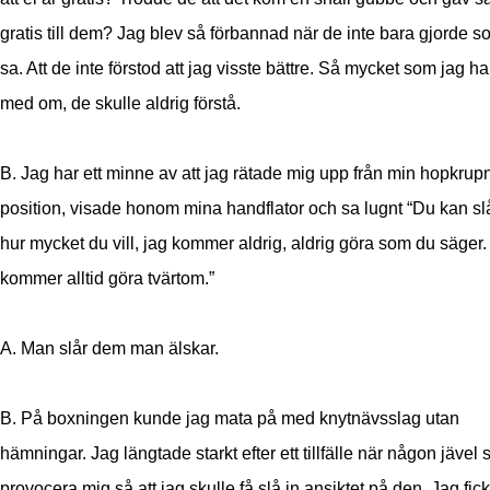
gratis till dem? Jag blev så förbannad när de inte bara gjorde s
sa. Att de inte förstod att jag visste bättre. Så mycket som jag har
med om, de skulle aldrig förstå.
B. Jag har ett minne av att jag rätade mig upp från min hopkrup
position, visade honom mina handflator och sa lugnt “Du kan sl
hur mycket du vill, jag kommer aldrig, aldrig göra som du säger.
kommer alltid göra tvärtom.”
A. Man slår dem man älskar.
B. På boxningen kunde jag mata på med knytnävsslag utan
hämningar. Jag längtade starkt efter ett tillfälle när någon jävel 
provocera mig så att jag skulle få slå in ansiktet på den. Jag fic