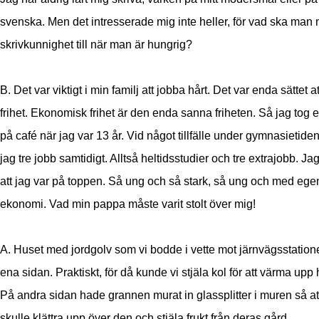
svenska. Men det intresserade mig inte heller, för vad ska man
skrivkunnighet till när man är hungrig?
B. Det var viktigt i min familj att jobba hårt. Det var enda sättet a
frihet. Ekonomisk frihet är den enda sanna friheten. Så jag tog e
på café när jag var 13 år. Vid något tillfälle under gymnasietide
jag tre jobb samtidigt. Alltså heltidsstudier och tre extrajobb. J
att jag var på toppen. Så ung och så stark, så ung och med ege
ekonomi. Vad min pappa måste varit stolt över mig!
A. Huset med jordgolv som vi bodde i vette mot järnvägsstation
ena sidan. Praktiskt, för då kunde vi stjäla kol för att värma upp 
På andra sidan hade grannen murat in glassplitter i muren så att
skulle klättra upp över den och stjäla frukt från deras gård.