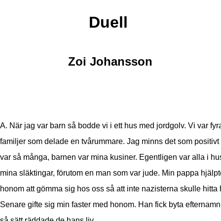
Duell
Zoi Johansson
A. När jag var barn så bodde vi i ett hus med jordgolv. Vi var fyr
familjer som delade en tvårummare. Jag minns det som positivt a
var så många, barnen var mina kusiner. Egentligen var alla i hu
mina släktingar, förutom en man som var jude. Min pappa hjälpt
honom att gömma sig hos oss så att inte nazisterna skulle hitt
Senare gifte sig min faster med honom. Han fick byta efternam
så sätt räddade de hans liv.