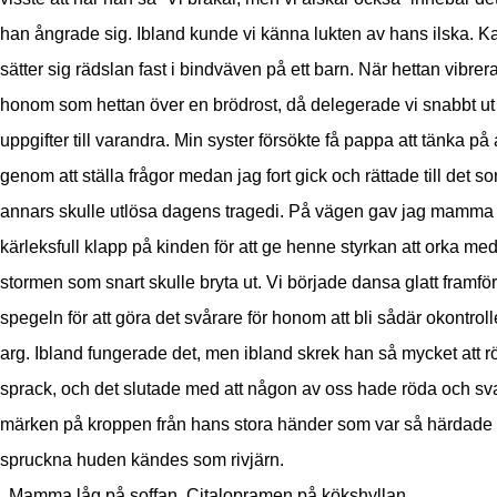
han ångrade sig. Ibland kunde vi känna lukten av hans ilska. 
sätter sig rädslan fast i bindväven på ett barn. När hettan vibrer
honom som hettan över en brödrost, då delegerade vi snabbt ut
uppgifter till varandra. Min syster försökte få pappa att tänka på
genom att ställa frågor medan jag fort gick och rättade till det s
annars skulle utlösa dagens tragedi. På vägen gav jag mamma
kärleksfull klapp på kinden för att ge henne styrkan att orka me
stormen som snart skulle bryta ut. Vi började dansa glatt framför
spegeln för att göra det svårare för honom att bli sådär okontroll
arg. Ibland fungerade det, men ibland skrek han så mycket att r
sprack, och det slutade med att någon av oss hade röda och sv
märken på kroppen från hans stora händer som var så härdade 
spruckna huden kändes som rivjärn.
Mamma låg på soffan. Citalopramen på kökshyllan.