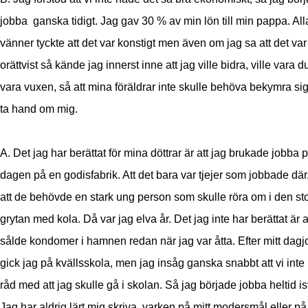
jobba ganska tidigt. Jag gav 30 % av min lön till min pappa. Al
vänner tyckte att det var konstigt men även om jag sa att det var
orättvist så kände jag innerst inne att jag ville bidra, ville vara du
vara vuxen, så att mina föräldrar inte skulle behöva bekymra sig 
ta hand om mig.
A. Det jag har berättat för mina döttrar är att jag brukade jobba 
dagen på en godisfabrik. Att det bara var tjejer som jobbade dä
att de behövde en stark ung person som skulle röra om i den st
grytan med kola. Då var jag elva år. Det jag inte har berättat är a
sålde kondomer i hamnen redan när jag var åtta. Efter mitt dag
gick jag på kvällsskola, men jag insåg ganska snabbt att vi inte
råd med att jag skulle gå i skolan. Så jag började jobba heltid is
Jag har aldrig lärt mig skriva, varken på mitt modersmål eller på