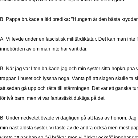
B. Pappa brukade alltid predika: ”Hungern är den bästa kryddan
A. Vi levde under en fascistisk militärdiktatur. Det kan man inte 
innebörden av om man inte har varit där.
B. När jag var liten brukade jag och min syster sitta hopkrupna 
trappan i huset och lyssna noga. Vänta på att slagen skulle ta slu
att sedan gå upp och rätta till stämningen. Det var ett ganska tu
för två barn, men vi var fantastiskt duktiga på det.
B. Undermedvetet övade vi dagligen på att läsa av honom. Jag
min näst äldsta syster. Vi läste av de andra också men mest pa
visste att när han sa “Vi bråkar, men vi älskar också” innebar det