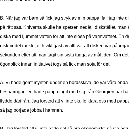
B. När jag var barn så fick jag stryk av min pappa ifall jag inte 
på rätt sätt. Knivarna skulle ha spetsen nedåt i diskstället, man 
diska med ljummet vatten för att inte slösa på varmvattnet. En 
diskmedel räckte, och viktigast av allt var att disken var påbörja
sekunden efter att man tagit sin sista tugga av måltiden. Om det 
ögonblick innan initiativet togs så fick man sota för det.
A. Vi hade gömt mynten under en bordsskiva, de var våra enda
besparingar. De hade pappa tagit med sig från Georgien när ha
flydde därifrån. Jag förstod att vi inte skulle klara oss med papp
så jag började jobba i hamnen.
B. Jag förstod att vi inte hade det så bra ekonomiskt, så jag bör