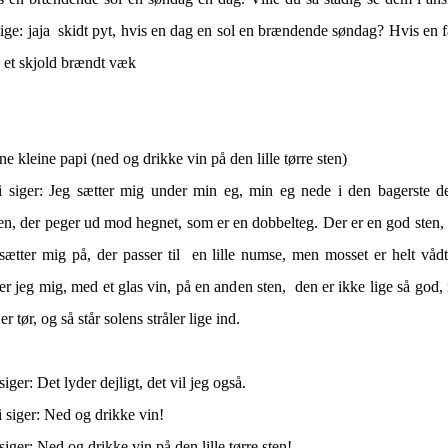
ige: jaja skidt pyt, hvis en dag en sol en brændende søndag? Hvis en 
s et skjold brændt væk
e kleine papi (ned og drikke vin på den lille tørre sten)
i siger: Jeg sætter mig under min eg, min eg nede i den bagerste de
en, der peger ud mod hegnet, som er en dobbelteg. Der er en god sten,
sætter mig på, der passer til en lille numse, men mosset er helt våd
er jeg mig, med et glas vin, på en anden sten, den er ikke lige så god
er tør, og så står solens stråler lige ind.
siger: Det lyder dejligt, det vil jeg også.
 siger: Ned og drikke vin!
siger: Ned og drikke vin på den lille tørre sten!