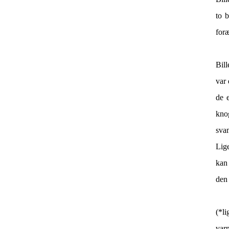
to b
foræ
Bill
var 
de 
kno
sva
Lige
kan
den
(*l
var