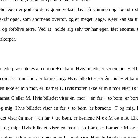
beltegen er god og dens grene vokser lavt på stammen og ligeud i st
 skråt opad, som ahornens overfor, og er meget lange. Køer kan stå u
 og forblive tørre. Ved at holde sig selv tør har egen fået enorme, t
kskorper.
illede præsenteres af en mor + et barn. Hvis billedet viser én mor + ét 
moren er min mor, er barnet mig. Hvis billedet viser én mor + et barn
en ikke er min mor, er barnet T. Hvis moren ikke er min mor eller Ts 
arnet C eller M. Hvis billedet viser én mor + én far + to børn, er bø
g mig. Hvis billedet viser én far + to børn, er børnene T og mig. 
ledet viser én mor + én far + tre børn, er børnene M og M og mig. Ell
L og mig. Hvis billedet viser én mor + to børn, er børnene M og 
edet vil aldrig vise én mor + én far + ét barn. Hvis billedet viser mer