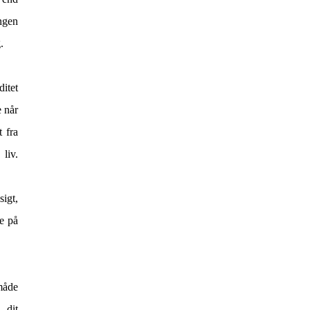
ingen
ag.
ditet
e når
 fra
liv.
sigt,
e på
måde
 dit