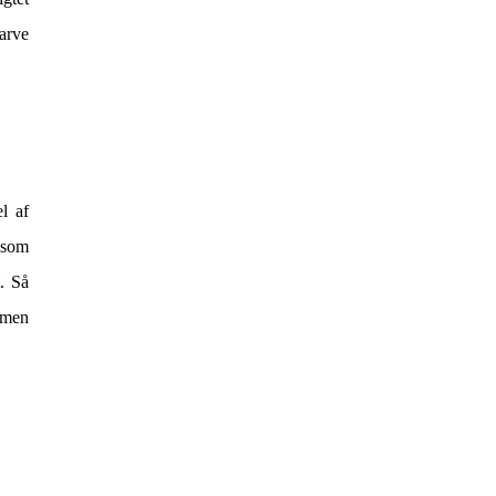
farve
l af
 som
t. Så
, men