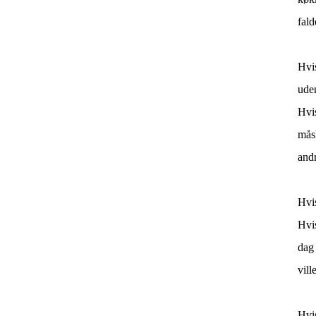
fald
Hvi
uden
Hvi
mås
and
Hvi
Hvi
dag 
vil
Hvi