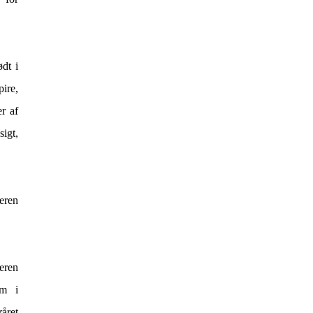
dt i
pire,
r af
sigt,
deren
eren
em i
året