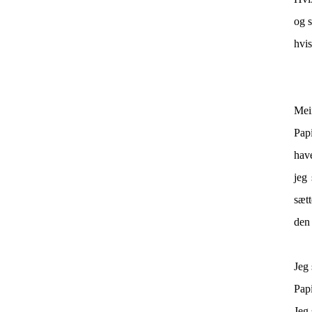
og s
hvi
Mein
Pap
hav
jeg 
sætt
den 
Jeg 
Papi
Jeg 