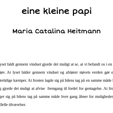
eine kleine papi
Maria Catalina Heitmann
yset faldt gennem vinduet gjorde det muligt at se, at vi befandt os i en
tøv. At lyset falder gennem vinduet og afslører støvets verden gør o
ertidige kæmper. At frosten lagde sig på bilens tag på en samme måde
 gjorde det muligt at afvise fremgang til fordel for gentagelse. At fr
ger sig på bilens tag på samme måde hver gang åbner for muligheden
llelle tilværelser.