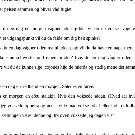
er pelsen sammen og bliver våd fuglet.
s du en dag en morgen vågner uden rødder vil du da vokse svagere
 et udgangspunkt vil du da falde om dig helt spinkel
s du en dag vågner uden mami uden papi vil du da have en papa mere e
ke eine schwester und einen bruder? hvis du en dag vågner uden d
re vil du da kunne sige cojones hijo de mierda og stadig mene det sa
s en dag en vedbend en morgen. Således en farve.
s en morgen en efeu stalakit. Hvis den voksede sådan. (Hvad så) hvi
jeg voksede oppefra og ned – ville man vokse ud af eller ind i et fod
le sætningen være: denne og fra oven voksede jeg dagen vist
s en brændende sol en søndag en dag. Ville du så stadig se dem i ansi