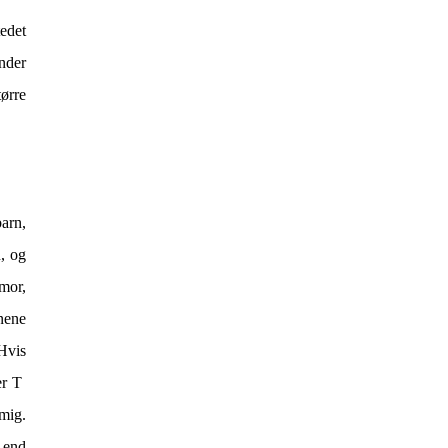
edet
nder
ørre
barn,
, og
mor,
rnene
Hvis
er T
mig.
e end