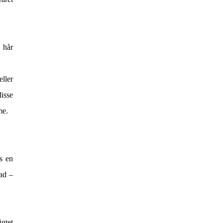
 hår
ller
isse
mme.
s en
bad –
gtet