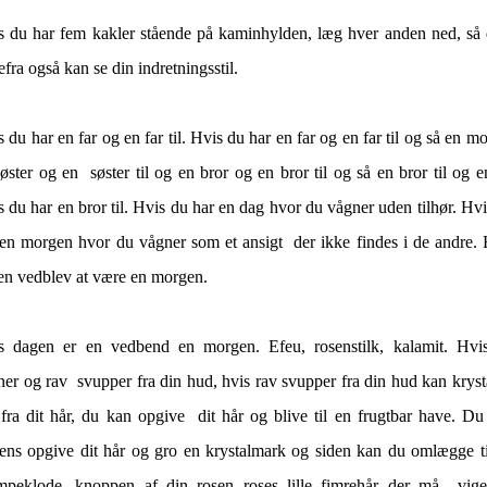
s du har fem kakler stående på kaminhylden, læg hver anden ned, så
fra også kan se din indretningsstil.
 du har en far og en far til. Hvis du har en far og en far til og så en m
øster og en søster til og en bror og en bror til og så en bror til og en
 du har en bror til. Hvis du har en dag hvor du vågner uden tilhør. Hv
 en morgen hvor du vågner som et ansigt der ikke findes i de andre. 
en vedblev at være en morgen.
s dagen er en vedbend en morgen. Efeu, rosenstilk, kalamit. Hvi
er og rav svupper fra din hud, hvis rav svupper fra din hud kan kryst
 fra dit hår, du kan opgive dit hår og blive til en frugtbar have. Du
tens opgive dit hår og gro en krystalmark og siden kan du omlægge ti
mpeklode, knoppen af din rosen roses lille fimrehår der må vige