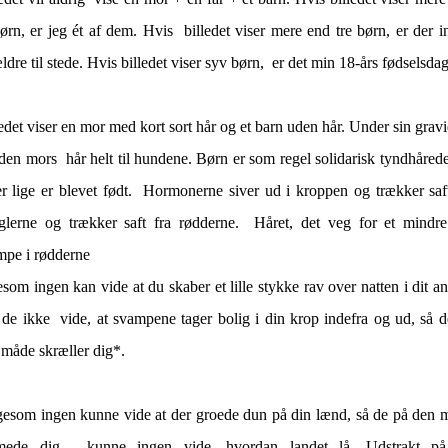
ørn, er jeg ét af dem. Hvis billedet viser mere end tre børn, er der 
ldre til stede. Hvis billedet viser syv børn, er det min 18-års fødselsd
edet viser en mor med kort sort hår og et barn uden hår. Under sin gravi
den mors hår helt til hundene. Børn er som regel solidarisk tyndhåred
er lige er blevet født. Hormonerne siver ud i kroppen og trækker saft
glerne og trækker saft fra rødderne. Håret, det veg for et mindre 
mpe i rødderne
som ingen kan vide at du skaber et lille stykke rav over natten i dit an
 de ikke vide, at svampene tager bolig i din krop indefra og ud, så d
 måde skræller dig*.
igesom ingen kunne vide at der groede dun på din lænd, så de på den 
mede dig, kunne ingen vide, hvordan landet lå. Udstrakt på