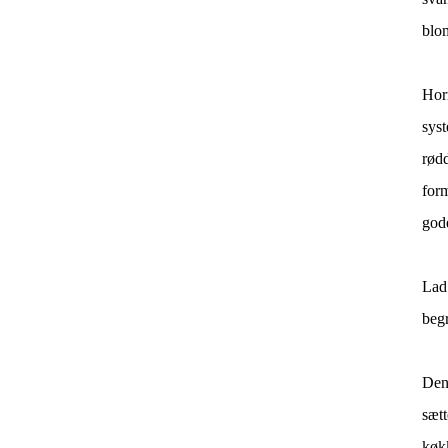
blom
Hor
syst
rød
form
god
Lad 
beg
Den
sæt
køk