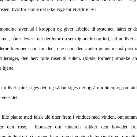
sten, hvorfor skulle det ikke vige for et større liv?
monerne siver ud i kroppen og giver arbejde til systemet, håret er dø
emet, håret lever i det der hvor du ser dig udefra og ind, lad nu livet s
derne kæmper snart for den ene snart den anden gennem små prisme
uleringer, den her: røde roser til sulten. (bløde former.) smukke an
e hjerte.
nu livet spire, siges det, og sådan siges det også om tiden, og om al
rædes det.
 lille plante med falsk uld titter frem i vinduet med vinden, om somm
ter den rose, blomster om vinteren stikker den hovedet fr
kenvinduet og på armene bærer den sine egne halvmåneknive. om efter