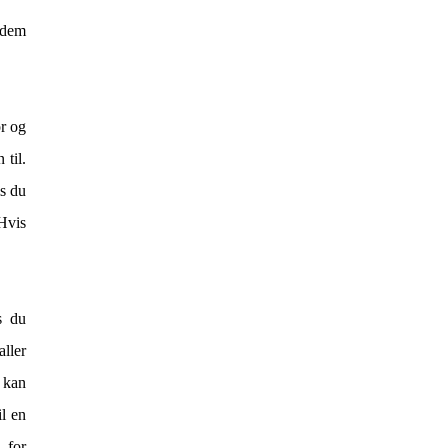
 dem
or og
 til.
is du
Hvis
s du
aller
 kan
l en
 for