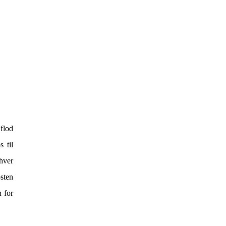
 flod
s til
 hver
osten
 for