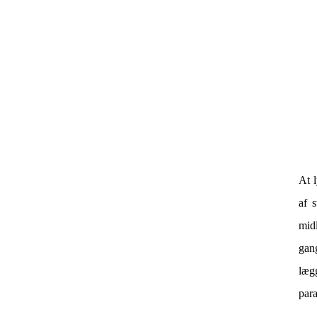
At l
af s
midl
gang
læg
para