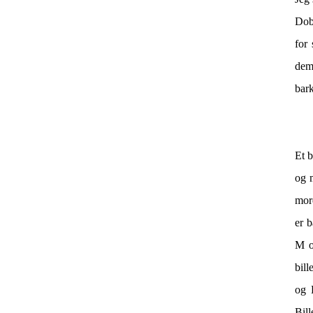
Dob
for
dem
bar
Et b
og 
mor
er b
M o
bil
og 
Bill