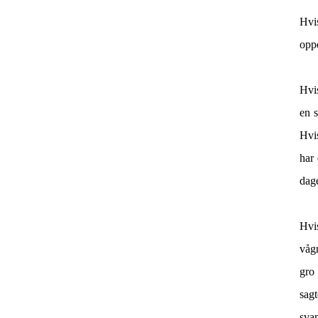
Hvi
oppe
Hvis
en s
Hvis
har
dag
Hvi
vågn
gro
sag
sva