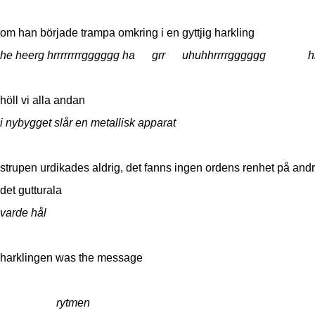
om han började trampa omkring i en gyttjig harkling
he heerg hrrrrrrrrgggggg ha grr uhuhhrrrrgggggg h
höll vi alla andan
i nybygget slår en metallisk apparat
strupen urdikades aldrig, det fanns ingen ordens renhet på and
det gutturala
varde hål
harklingen was the message
rytmen