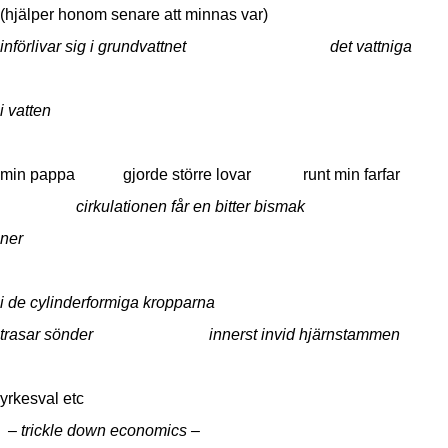
(hjälper honom senare att minnas var)
införlivar sig i grundvattnet det vattniga
i vatten
min pappa gjorde större lovar runt min farfar
cirkulationen får en bitter bismak h
ner
i de cylinderformiga kropparna
trasar sönder innerst invid hjärnstammen
yrkesval etc
– trickle down economics –