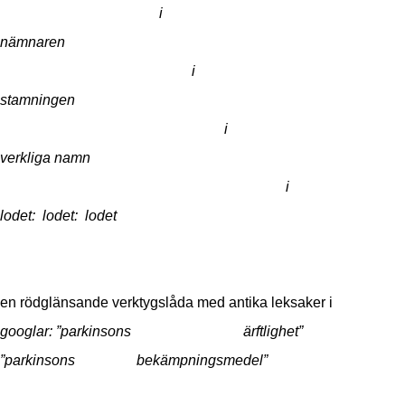
i
nämnaren
i
stamningen
i
verkliga namn
i
lodet: lodet: lodet
en rödglänsande verktygslåda med antika leksaker
googlar: ”parkinsons ärftlighet”
”parkinsons bekämpningsmedel”