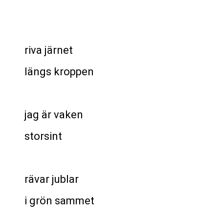
riva järnet
längs kroppen
jag är vaken
storsint
rävar jublar
i grön sammet