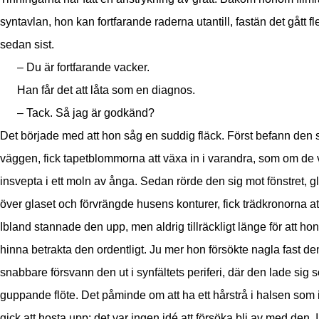
syntavlan, hon kan fortfarande raderna utantill, fastän det gått fl
sedan sist.
– Du är fortfarande vacker.
Han får det att låta som en diagnos.
– Tack. Så jag är godkänd?
Det började med att hon såg en suddig fläck. Först befann den 
väggen, fick tapetblommorna att växa in i varandra, som om de 
insvepta i ett moln av ånga. Sedan rörde den sig mot fönstret, g
över glaset och förvrängde husens konturer, fick trädkronorna att
Ibland stannade den upp, men aldrig tillräckligt länge för att hon
hinna betrakta den ordentligt. Ju mer hon försökte nagla fast de
snabbare försvann den ut i synfältets periferi, där den lade sig 
guppande flöte. Det påminde om att ha ett hårstrå i halsen som 
gick att hosta upp; det var ingen idé att försöka bli av med den. I 