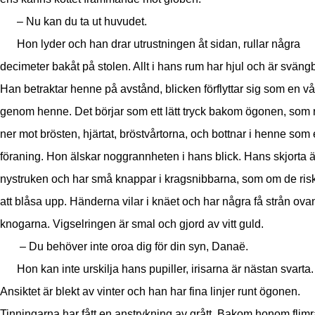
– Nu kan du ta ut huvudet.
Hon lyder och han drar utrustningen åt sidan, rullar några
decimeter bakåt på stolen. Allt i hans rum har hjul och är svängb
Han betraktar henne på avstånd, blicken förflyttar sig som en v
genom henne. Det börjar som ett lätt tryck bakom ögonen, som r
ner mot brösten, hjärtat, bröstvårtorna, och bottnar i henne som
föraning. Hon älskar noggrannheten i hans blick. Hans skjorta ä
nystruken och har små knappar i kragsnibbarna, som om de ris
att blåsa upp. Händerna vilar i knäet och har några få strån ova
knogarna. Vigselringen är smal och gjord av vitt guld.
– Du behöver inte oroa dig för din syn, Danaë.
Hon kan inte urskilja hans pupiller, irisarna är nästan svarta.
Ansiktet är blekt av vinter och han har fina linjer runt ögonen.
Tinningarna har fått en anstrykning av grått. Bakom honom flimr