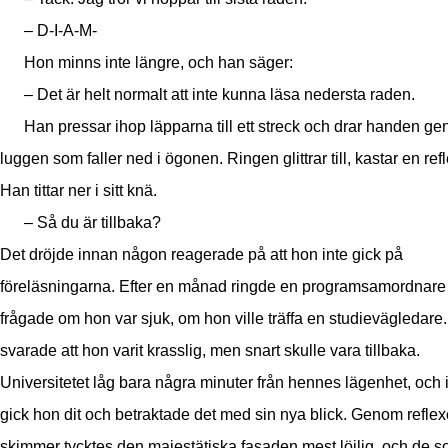
– D-I-A-M-
Hon minns inte längre, och han säger:
– Det är helt normalt att inte kunna läsa nedersta raden.
Han pressar ihop läpparna till ett streck och drar handen g
luggen som faller ned i ögonen. Ringen glittrar till, kastar en refl
Han tittar ner i sitt knä.
– Så du är tillbaka?
Det dröjde innan någon reagerade på att hon inte gick på
föreläsningarna. Efter en månad ringde en programsamordnare
frågade om hon var sjuk, om hon ville träffa en studievägledare
svarade att hon varit krasslig, men snart skulle vara tillbaka.
Universitetet låg bara några minuter från hennes lägenhet, och 
gick hon dit och betraktade det med sin nya blick. Genom refle
skimmer tycktes den majestätiska fasaden mest löjlig, och de s