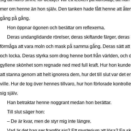
mer om henne än hon själv. Den tanken hade fått henne att åte
gång på gång.
Hon öppnar ögonen och berättar om reflexerna.
Deras undanglidande rörelser, deras skiftande färger, deras
förmåga att vara moln och mask på samma gång. Deras sätt att 
och locka. Deras styrka som drog henne bort från världen, och 
gyllene skönhet som regnade ned med full kraft. Hur hon kunde
att stanna genom att helt ignorera dem, hur det till slut var det 
ville. Hur de tog över hennes tillvaro, hur hon förlorade kontroll
sig själv.
Han betraktar henne noggrant medan hon berättar.
Till slut säger hon:
– De är kvar, men de styr mig inte längre.
Vad är det han ser framför sig? Ett mysterium att lösa? En s