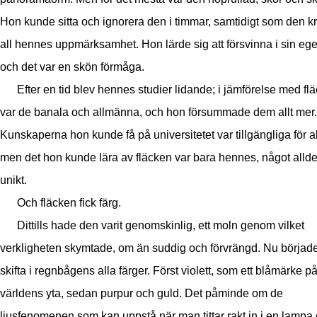
Hon kunde sitta och ignorera den i timmar, samtidigt som den k
all hennes uppmärksamhet. Hon lärde sig att försvinna i sin ege
och det var en skön förmåga.
Efter en tid blev hennes studier lidande; i jämförelse med fl
var de banala och allmänna, och hon försummade dem allt mer.
Kunskaperna hon kunde få på universitetet var tillgängliga för al
men det hon kunde lära av fläcken var bara hennes, något alld
unikt.
Och fläcken fick färg.
Dittills hade den varit genomskinlig, ett moln genom vilket
verkligheten skymtade, om än suddig och förvrängd. Nu börjad
skifta i regnbågens alla färger. Först violett, som ett blåmärke p
världens yta, sedan purpur och guld. Det påminde om de
ljusfenomenen som kan uppstå när man tittar rakt in i en lampa