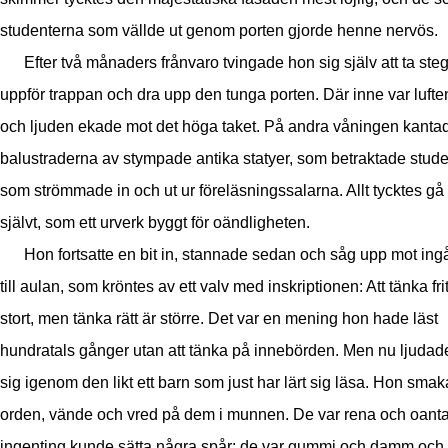
studenterna som vällde ut genom porten gjorde henne nervös.
Efter två månaders frånvaro tvingade hon sig själv att ta ste
uppför trappan och dra upp den tunga porten. Där inne var lufte
och ljuden ekade mot det höga taket. På andra våningen kanta
balustraderna av stympade antika statyer, som betraktade stud
som strömmade in och ut ur föreläsningssalarna. Allt tycktes gå 
självt, som ett urverk byggt för oändligheten.
Hon fortsatte en bit in, stannade sedan och såg upp mot in
till aulan, som kröntes av ett valv med inskriptionen: Att tänka frit
stort, men tänka rätt är större. Det var en mening hon hade läst
hundratals gånger utan att tänka på innebörden. Men nu ljudad
sig igenom den likt ett barn som just har lärt sig läsa. Hon sma
orden, vände och vred på dem i munnen. De var rena och oantas
ingenting kunde sätta några spår; de var gummi och damm och 