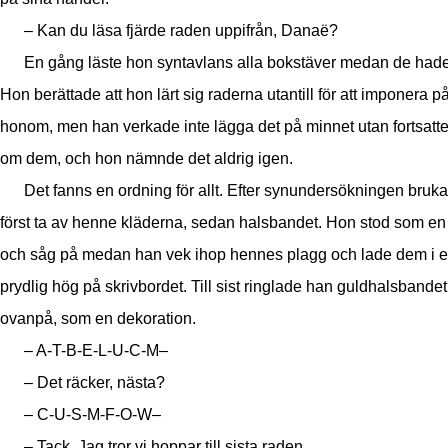
– Kan du läsa fjärde raden uppifrån, Danaë?
En gång läste hon syntavlans alla bokstäver medan de hade
Hon berättade att hon lärt sig raderna utantill för att imponera p
honom, men han verkade inte lägga det på minnet utan fortsatte
om dem, och hon nämnde det aldrig igen.
Det fanns en ordning för allt. Efter synundersökningen bruk
först ta av henne kläderna, sedan halsbandet. Hon stod som en 
och såg på medan han vek ihop hennes plagg och lade dem i 
prydlig hög på skrivbordet. Till sist ringlade han guldhalsbandet
ovanpå, som en dekoration.
– A-T-B-E-L-U-C-M–
– Det räcker, nästa?
– C-U-S-M-F-O-W–
– Tack. Jag tror vi hoppar till sista raden.