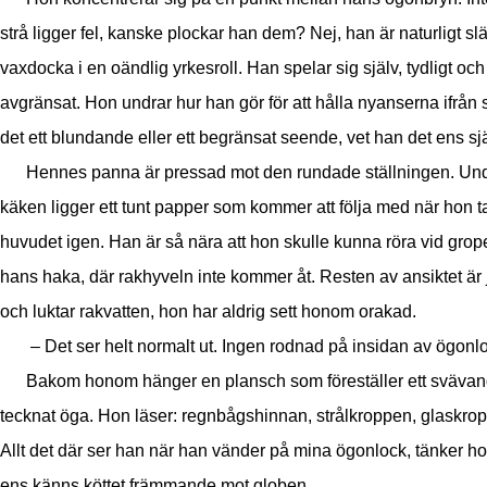
strå ligger fel, kanske plockar han dem? Nej, han är naturligt slä
vaxdocka i en oändlig yrkesroll. Han spelar sig själv, tydligt och
avgränsat. Hon undrar hur han gör för att hålla nyanserna ifrån s
det ett blundande eller ett begränsat seende, vet han det ens sj
Hennes panna är pressad mot den rundade ställningen. Un
käken ligger ett tunt papper som kommer att följa med när hon ta
huvudet igen. Han är så nära att hon skulle kunna röra vid grop
hans haka, där rakhyveln inte kommer åt. Resten av ansiktet är
och luktar rakvatten, hon har aldrig sett honom orakad.
– Det ser helt normalt ut. Ingen rodnad på insidan av ögonl
Bakom honom hänger en plansch som föreställer ett svävan
tecknat öga. Hon läser: regnbågshinnan, strålkroppen, glaskro
Allt det där ser han när han vänder på mina ögonlock, tänker h
ens känns köttet främmande mot globen.