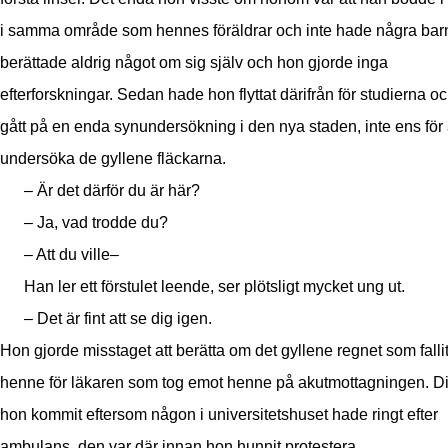
i samma område som hennes föräldrar och inte hade några bar
berättade aldrig något om sig själv och hon gjorde inga
efterforskningar. Sedan hade hon flyttat därifrån för studierna oc
gått på en enda synundersökning i den nya staden, inte ens för 
undersöka de gyllene fläckarna.
– Är det därför du är här?
– Ja, vad trodde du?
– Att du ville–
Han ler ett förstulet leende, ser plötsligt mycket ung ut.
– Det är fint att se dig igen.
Hon gjorde misstaget att berätta om det gyllene regnet som falli
henne för läkaren som tog emot henne på akutmottagningen. D
hon kommit eftersom någon i universitetshuset hade ringt efter
ambulans, den var där innan hon hunnit protestera.