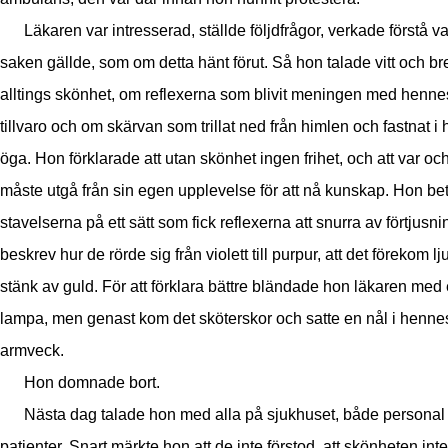
Läkaren var intresserad, ställde följdfrågor, verkade förstå v
saken gällde, som om detta hänt förut. Så hon talade vitt och br
alltings skönhet, om reflexerna som blivit meningen med henne
tillvaro och om skärvan som trillat ned från himlen och fastnat i
öga. Hon förklarade att utan skönhet ingen frihet, och att var oc
måste utgå från sin egen upplevelse för att nå kunskap. Hon b
stavelserna på ett sätt som fick reflexerna att snurra av förtjusni
beskrev hur de rörde sig från violett till purpur, att det förekom lj
stänk av guld. För att förklara bättre bländade hon läkaren med
lampa, men genast kom det sköterskor och satte en nål i henne
armveck.
Hon domnade bort.
Nästa dag talade hon med alla på sjukhuset, både personal
patienter. Snart märkte hon att de inte förstod, att skönheten int