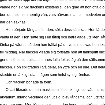
vande hon sig vid fläckens existens till den grad att hon ofta g
bort den, som en hemlig vän, vars närvaro man blir medveten om
när den saknas.
Hon började längta efter den, söka dess sällskap. Hon lärde 
vänta ut den. Hon satte sig i en fåtölj och betraktade utsikten, l
tänka på vädret, på dem hon träffat på universitetet, vad hon sku
till middag. När fläcken visade sig fortsatte hon att tankspritt bli
genom fönstret, trots att hennes fulla fokus låg på den sällsam
fläcken. Hon splittrades i två delar, en yttre och en inre. Det hel
skedde omärkligt, utan någon som helst synlig rörelse.
Och fläcken började ta form.
Oftast liknade den en mask som flöt omkring i ett tvådimensi
akvarium. Ibland vecklade den ut sig, blev långsmal och utsträc
panoramaorm. Men för det mesta var den hoprullad, skör och s