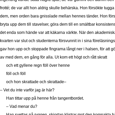
frotté; de var allt hon aldrig skulle behärska. Hon försökte tugg
dem, men orden bara gnisslade mellan hennes tänder. Hon för
bryta upp dem till stavelser, göra dem till en smältbar konsisten
det enda som hände var att käkarna värkte. När den akademisk
kvarten var slut och studenterna försvunnit in i sina föreläsning
gav hon upp och stoppade fingrarna långt ner i halsen, för att gö
av med dem, en gång för alla. Ut kom ett högt och rått skratt
och ett gyllene regn föll över henne
föll och föll
och hon skrattade och skrattade–
– Vet du inte varför jag är här?
Han tittar upp på henne från tangentbordet.
– Vad menar du?
Han svettas på ryggen, skjortan klistrar mot den kompakta b