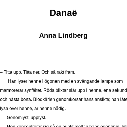
Danaë
Anna Lindberg
– Titta upp. Titta ner. Och så rakt fram.
Han lyser henne i ögonen med en svängande lampa som
marmorerar synfältet. Röda blixtar slår upp i henne, ena sekun
och nästa borta. Blodkärlen genomkorsar hans ansikte; han låte
lysa över henne, är henne nådig.
Genomlyst, upplyst.
Hon koncentrerar sig på en punkt mellan hans ögonbryn. Inte