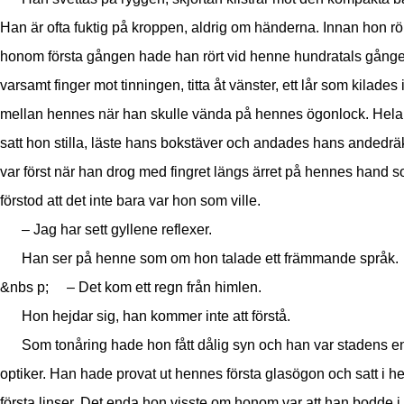
Han är ofta fuktig på kroppen, aldrig om händerna. Innan hon rö
honom första gången hade han rört vid henne hundratals gånger
varsamt finger mot tinningen, titta åt vänster, ett lår som kilades 
mellan hennes när han skulle vända på hennes ögonlock. Hela
satt hon stilla, läste hans bokstäver och andades hans andedräk
var först när han drog med fingret längs ärret på hennes hand 
förstod att det inte bara var hon som ville.
– Jag har sett gyllene reflexer.
Han ser på henne som om hon talade ett främmande språk.
&nbs p; – Det kom ett regn från himlen.
Hon hejdar sig, han kommer inte att förstå.
Som tonåring hade hon fått dålig syn och han var stadens e
optiker. Han hade provat ut hennes första glasögon och satt i 
första linser. Det enda hon visste om honom var att han bodde i 