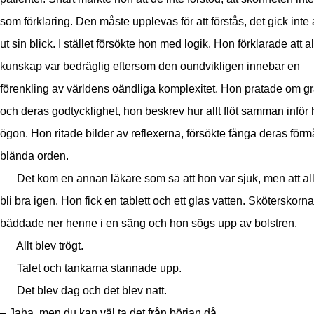
som förklaring. Den måste upplevas för att förstås, det gick inte 
ut sin blick. I stället försökte hon med logik. Hon förklarade att al
kunskap var bedräglig eftersom den oundvikligen innebar en
förenkling av världens oändliga komplexitet. Hon pratade om g
och deras godtycklighet, hon beskrev hur allt flöt samman inför
ögon. Hon ritade bilder av reflexerna, försökte fånga deras förm
blända orden.
Det kom en annan läkare som sa att hon var sjuk, men att allt
bli bra igen. Hon fick en tablett och ett glas vatten. Sköterskorna
bäddade ner henne i en säng och hon sögs upp av bolstren.
Allt blev trögt.
Talet och tankarna stannade upp.
Det blev dag och det blev natt.
– Jaha, men du kan väl ta det från början då.