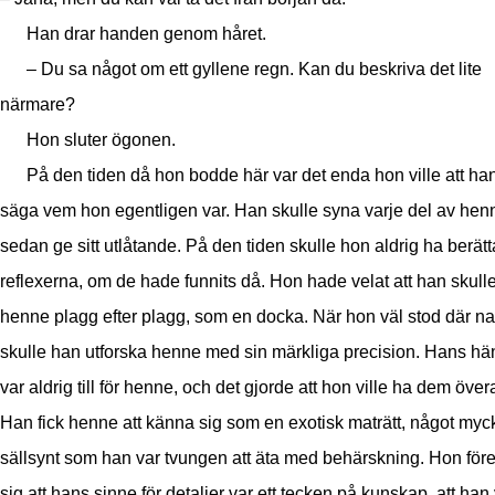
Han drar handen genom håret.
– Du sa något om ett gyllene regn. Kan du beskriva det lite
närmare?
Hon sluter ögonen.
På den tiden då hon bodde här var det enda hon ville att han
säga vem hon egentligen var. Han skulle syna varje del av hen
sedan ge sitt utlåtande. På den tiden skulle hon aldrig ha berät
reflexerna, om de hade funnits då. Hon hade velat att han skulle
henne plagg efter plagg, som en docka. När hon väl stod där n
skulle han utforska henne med sin märkliga precision. Hans hä
var aldrig till för henne, och det gjorde att hon ville ha dem övera
Han fick henne att känna sig som en exotisk maträtt, något myc
sällsynt som han var tvungen att äta med behärskning. Hon före
sig att hans sinne för detaljer var ett tecken på kunskap, att han 