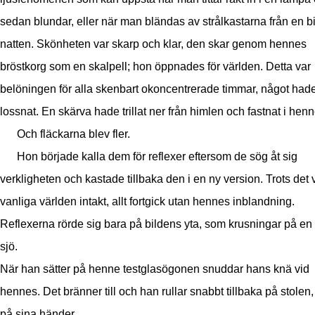
sedan blundar, eller när man bländas av strålkastarna från en b
natten. Skönheten var skarp och klar, den skar genom hennes
bröstkorg som en skalpell; hon öppnades för världen. Detta var
belöningen för alla skenbart okoncentrerade timmar, något had
lossnat. En skärva hade trillat ner från himlen och fastnat i hen
Och fläckarna blev fler.
Hon började kalla dem för reflexer eftersom de sög åt sig
verkligheten och kastade tillbaka den i en ny version. Trots det 
vanliga världen intakt, allt fortgick utan hennes inblandning.
Reflexerna rörde sig bara på bildens yta, som krusningar på en s
sjö.
När han sätter på henne testglasögonen snuddar hans knä vid
hennes. Det bränner till och han rullar snabbt tillbaka på stolen, t
på sina händer.