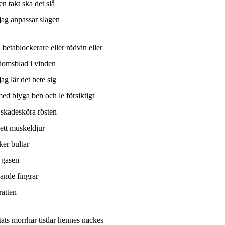
en takt ska det slå
jag anpassar slagen
betablockerare eller rödvin eller
domsblad i vinden
ag lär det bete sig
ed blyga ben och le försiktigt
 skadesköra rösten
ett muskeldjur
ker bultar
 gasen
ande fingrar
ratten
tats morrhår tistlar hennes nackes