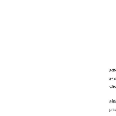
geno
av 
väts
gån
präs