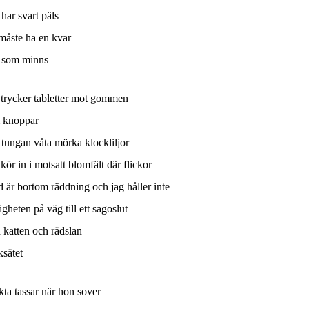
har svart päls
måste ha en kvar
 som minns
 trycker tabletter mot gommen
 knoppar
tungan våta mörka klockliljor
kör in i motsatt blomfält där flickor
id är bortom räddning och jag håller inte
igheten på väg till ett sagoslut
 katten och rädslan
ksätet
kta tassar när hon sover