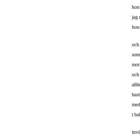
hon 
jag 
hon
och
som
mot 
och 
allt
hast
med
i ba
invi