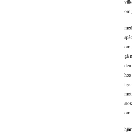
vilk
om 
med 
spå
om j
gå m
den
hos 
tryc
mot
slok
om 
hjär