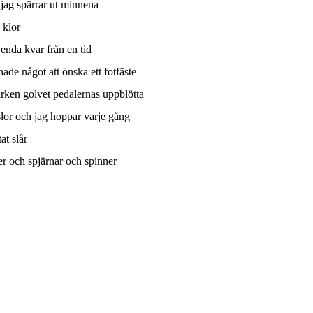
jag spärrar ut minnena
 klor
enda kvar från en tid
hade något att önska ett fotfäste
rken golvet pedalernas uppblötta
lor och jag hoppar varje gång
tat slår
er och spjärnar och spinner