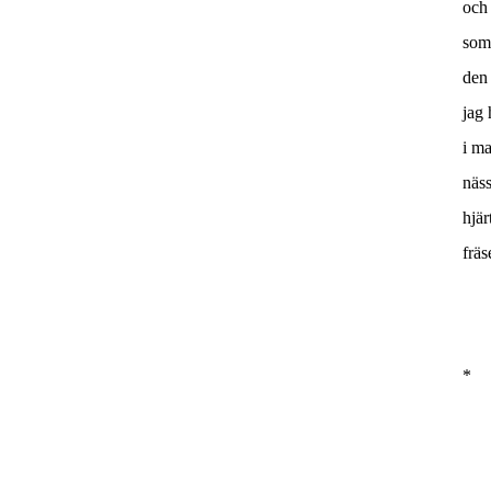
och 
som
den 
jag 
i ma
näss
hjär
fräs
*