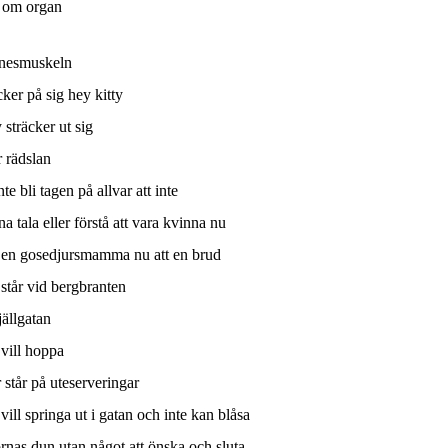
t om organ
nesmuskeln
cker på sig hey kitty
y sträcker ut sig
r rädslan
inte bli tagen på allvar att inte
a tala eller förstå att vara kvinna nu
 en gosedjursmamma nu att en brud
 står vid bergbranten
jällgatan
vill hoppa
r står på uteserveringar
vill springa ut i gatan och inte kan blåsa
rnas dun utan något att önska och sluta