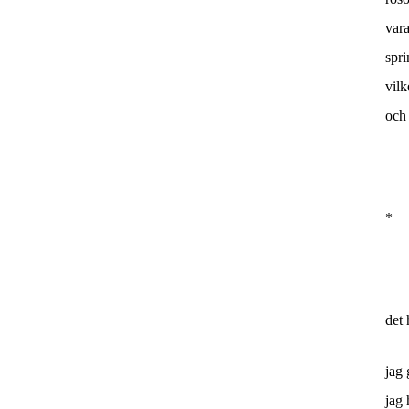
var
spri
vilk
och 
*
det 
jag 
jag 