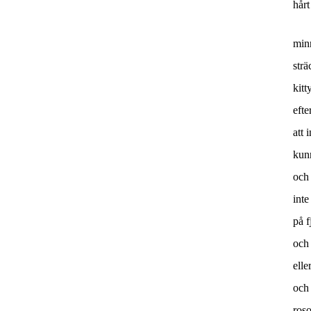
hår
min
strä
kitt
efte
att 
kunn
och
inte
på f
och 
elle
och 
roso