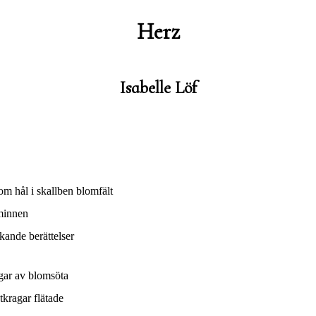
Herz
Isabelle Löf
m hål i skallben blomfält
minnen
kande berättelser
gar av blomsöta
tkragar flätade