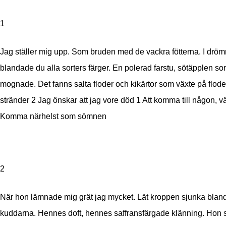
1
Jag ställer mig upp. Som bruden med de vackra fötterna. I dro
blandade du alla sorters färger. En polerad farstu, sötäpplen s
mognade. Det fanns salta floder och kikärtor som växte på flod
stränder
2 Jag önskar att jag vore död
1 Att komma till någon, va
Komma närhelst som sömnen
2
När hon lämnade mig grät jag mycket. Lät kroppen sjunka blan
kuddarna. Hennes doft, hennes saffransfärgade klänning. Hon 