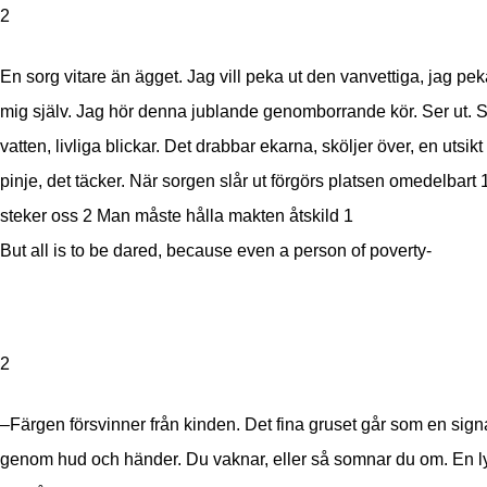
2
En sorg vitare än ägget. Jag vill peka ut den vanvettiga, jag pek
mig själv. Jag hör denna jublande genomborrande kör. Ser ut. S
vatten, livliga blickar. Det drabbar ekarna, sköljer över, en utsikt
pinje, det täcker. När sorgen slår ut förgörs platsen omedelbart
steker oss
2 Man måste hålla makten åtskild
1
But all is to be dared, because even a person of poverty-
2
–Färgen försvinner från kinden. Det fina gruset går som en sign
genom hud och händer. Du vaknar, eller så somnar du om. En ly