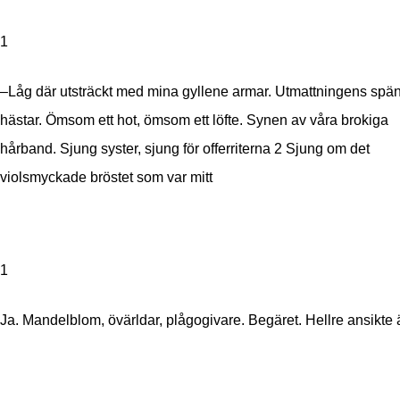
1
–Låg där utsträckt med mina gyllene armar. Utmattningens spä
hästar. Ömsom ett hot, ömsom ett löfte. Synen av våra brokiga
hårband. Sjung syster, sjung för offerriterna
2 Sjung om det
violsmyckade bröstet som var mitt
1
Ja. Mandelblom, övärldar, plågogivare. Begäret. Hellre ansikte a