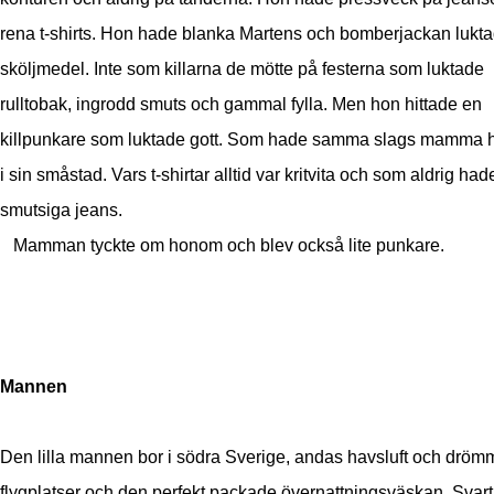
rena t-shirts. Hon hade blanka Martens och bomberjackan lukt
sköljmedel. Inte som killarna de mötte på festerna som luktade
rulltobak, ingrodd smuts och gammal fylla. Men hon hittade en
killpunkare som luktade gott. Som hade samma slags mamma
i sin småstad. Vars t-shirtar alltid var kritvita och som aldrig had
smutsiga jeans.
Mamman tyckte om honom och blev också lite punkare.
Mannen
Den lilla mannen bor i södra Sverige, andas havsluft och drö
flygplatser och den perfekt packade övernattningsväskan. Svart,