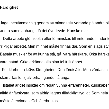
Färdighet
Jaget bestämmer sig genom att minnas sitt varande på andra pla
andra sammanhang, då det överlevde. Kanske mer.
Detta arbete glöms ofta eller förminskas till irriterande hinder f
”riktiga” arbetet. Men minnet måste finnas där. Som en slags sty
Basala muskler för att kunna stå, gå, vara härskare. Orka härsk
vara hatad. Orka erkänna alla sina fel fullt öppet.
För klarheten krävs färdigheten. Den förutsätts. Men vårdas m
skam. Tas för självförhärligande, fåfänga.
Istället är det insikter om redan vunna erfarenheter, kunskape
alltid är färskvara, som aldrig lagras tillräckligt tydligt. Som hela
måste återvinnas. Och återbrukas.