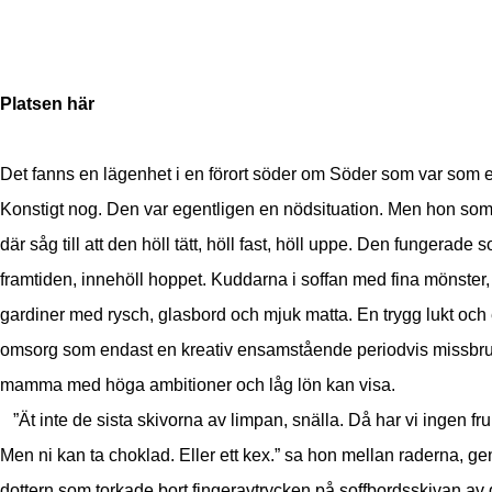
Platsen här
Det fanns en lägenhet i en förort söder om Söder som var som e
Konstigt nog. Den var egentligen en nödsituation. Men hon so
där såg till att den höll tätt, höll fast, höll uppe. Den fungerade 
framtiden, innehöll hoppet. Kuddarna i soffan med fina mönster,
gardiner med rysch, glasbord och mjuk matta. En trygg lukt och
omsorg som endast en kreativ ensamstående periodvis missbr
mamma med höga ambitioner och låg lön kan visa.
”Ät inte de sista skivorna av limpan, snälla. Då har vi ingen fru
Men ni kan ta choklad. Eller ett kex.” sa hon mellan raderna, g
dottern som torkade bort fingeravtrycken på soffbordsskivan av 