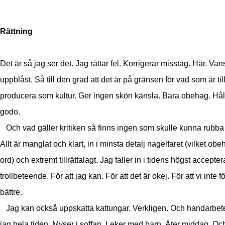
Rättning
Det är så jag ser det. Jag rättar fel. Korrigerar misstag. Här. Van
uppblåst. Så till den grad att det är på gränsen för vad som är till
producera som kultur. Ger ingen skön känsla. Bara obehag. Håll 
godo.
Och vad gäller kritiken så finns ingen som skulle kunna rubba
Allt är manglat och klart, in i minsta detalj nagelfaret (vilket obe
ord) och extremt tillrättalagt. Jag faller in i tidens högst accepte
trollbeteende. För att jag kan. För att det är okej. För att vi inte f
bättre.
Jag kan också uppskatta kattungar. Verkligen. Och handarbet
jag hela tiden. Myser i soffan. Leker med barn. Äter middag. Oc