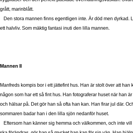
grått, marinblått.
Den stora mannen finns egentligen inte. Är död men dyrkad. 
ett halvliv. Som mäktig fantasi inuti den lilla mannen.
Mannen II
Manfreds kompis bor i ett jättefint hus. Han är stolt över att han
någon som har ett så fint hus. Han fotograferar huset när han är
och hälsar på. Det gör han så ofta han kan. Han firar jul där. Oc
sommaren badar han i den lilla sjön nedanför huset.
Eftersom han känner sig hemma och välkommen, och inte vill a
ska förändras, gör han så mycket han kan för sin vän. Han hjälp