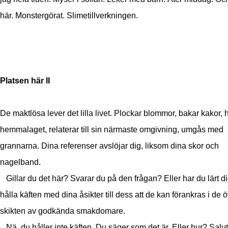
här. Monstergörat. Slimetillverkningen.
Platsen här II
De maktlösa lever det lilla livet. Plockar blommor, bakar kakor, 
hemmalaget, relaterar till sin närmaste omgivning, umgås med
grannarna. Dina referenser avslöjar dig, liksom dina skor och
nagelband.
Gillar du det här? Svarar du på den frågan? Eller har du lärt di
hålla käften med dina åsikter till dess att de kan förankras i de 
skikten av godkända smakdomare.
Nä, du håller inte käften. Du säger som det är. Eller hur? Salut