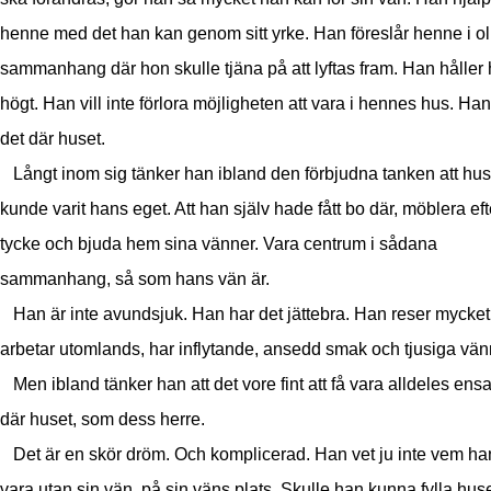
henne med det han kan genom sitt yrke. Han föreslår henne i ol
sammanhang där hon skulle tjäna på att lyftas fram. Han håller
högt. Han vill inte förlora möjligheten att vara i hennes hus. Han
det där huset.
Långt inom sig tänker han ibland den förbjudna tanken att hus
kunde varit hans eget. Att han själv hade fått bo där, möblera efte
tycke och bjuda hem sina vänner. Vara centrum i sådana
sammanhang, så som hans vän är.
Han är inte avundsjuk. Han har det jättebra. Han reser mycket
arbetar utomlands, har inflytande, ansedd smak och tjusiga vän
Men ibland tänker han att det vore fint att få vara alldeles ensa
där huset, som dess herre.
Det är en skör dröm. Och komplicerad. Han vet ju inte vem ha
vara utan sin vän, på sin väns plats. Skulle han kunna fylla hus