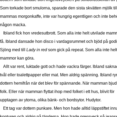
Som torkade bort smulorna, sparade den sista skvätten mjölk til
mammas morgonkaffe, inte var hungrig egentligen och inte be
någon macka.
Ibland fick hon vredesutbrott. Som alla inte helt utvilade mam
få. Ibland dansade hon disco i vardagsrummet och bjöd på godi
Sjöng med till
Lady in red
som gick på repeat. Som alla inte helt
mammor kan göra.
Allt var rent, luktade gott och hade vackra färger. Ibland sakn
tvål eller toalettpapper eller mat. Men aldrig spänning. Ibland r
dottern hemifrån när det blev för spännande. När mamman bjud
folk. Eller när mamman flyttat ihop med folket i ett hus, blivit för
upptagen av ytorna, olika bänk- och bordsytor. Hudytor.
Ett tag var dottern punkare. Men hon hade alltid läppstiftet inn
konturen och aldrig på tänderna. Hon hade pressveck på jeans