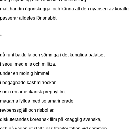
matchar din ögonskugga, och känna att den nyansen av korallr
passerar alldeles för snabbt
*
gå runt bakfulla och sömniga i det kungliga palatset
i seoul med elis och militza,
under en molnig himmel
i begagnade kashmirrockar
som i en amerikansk preppyfilm,
magarna fyllda med sojamarinerade
revbensspjäll och risbollar,
diskuterandes koreansk film på knagglig svenska,
och på vägen ut ställa oss framför tallen vid dammen