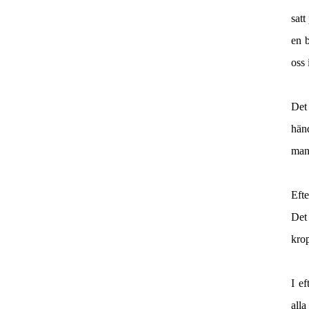
satt
en b
oss 
Det 
händ
man
Efte
Det 
krop
I e
all