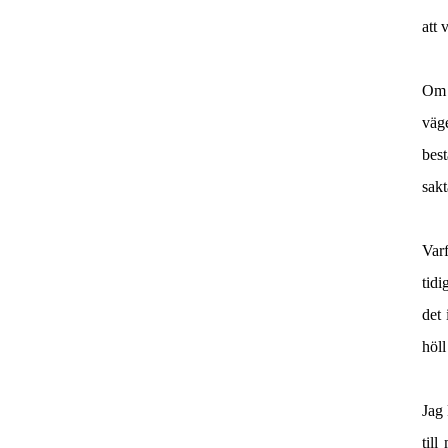
att 
Om h
väge
bes
sakt
Var
tidi
det 
höll
Jag 
til