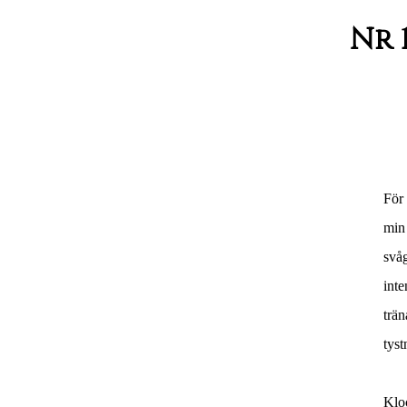
Nr 
För 
min
svå
inte
trän
tys
Klo