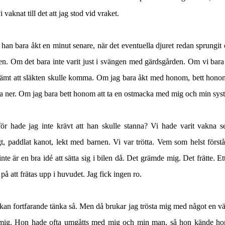
vi vaknat till det att jag stod vid vraket.
an bara åkt en minut senare, när det eventuella djuret redan sprungit
n. Om det bara inte varit just i svängen med gärdsgården. Om vi bara
tämt att släkten skulle komma. Om jag bara åkt med honom, bett honom
a ner. Om jag bara bett honom att ta en ostmacka med mig och min syst
för hade jag inte krävt att han skulle stanna? Vi hade varit vakna s
gt, paddlat kanot, lekt med barnen. Vi var trötta. Vem som helst förstå
inte är en bra idé att sätta sig i bilen då. Det grämde mig. Det frätte. Et
 på att frätas upp i huvudet. Jag fick ingen ro.
kan fortfarande tänka så. Men då brukar jag trösta mig med något en v
l mig. Hon hade ofta umgåtts med mig och min man, så hon kände h