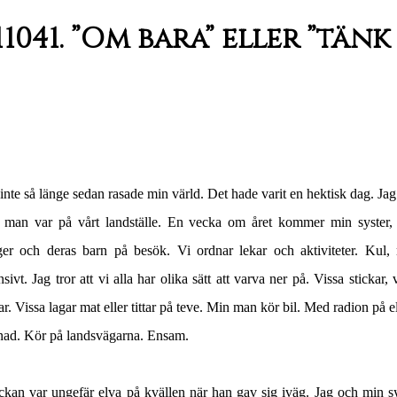
11041. ”Om bara” eller ”tänk
inte så länge sedan rasade min värld. Det hade varit en hektisk dag. Ja
 man var på vårt landställe. En vecka om året kommer min syster,
ger och deras barn på besök. Vi ordnar lekar och aktiviteter. Kul,
nsivt. Jag tror att vi alla har olika sätt att varva ner på. Vissa stickar, 
ar. Vissa lagar mat eller tittar på teve. Min man kör bil. Med radion på el
tnad. Kör på landsvägarna. Ensam.
ckan var ungefär elva på kvällen när han gav sig iväg. Jag och min sy