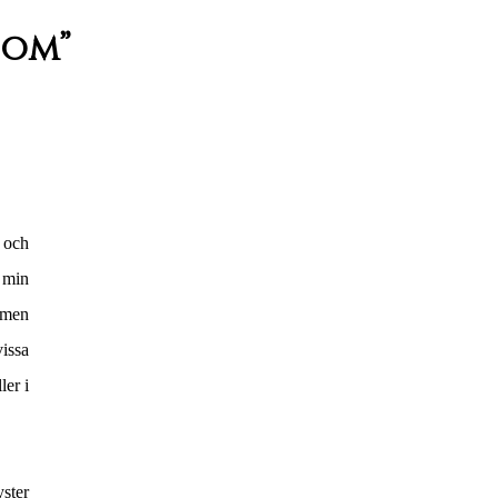
 om”
g och
 min
 men
vissa
ler i
ster