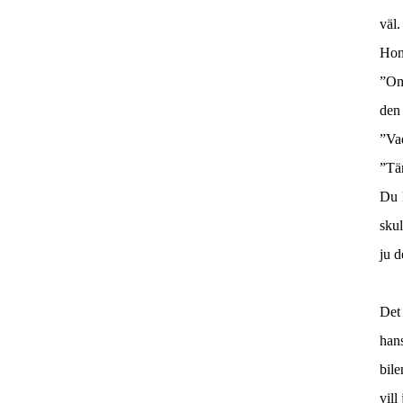
väl.
Hon
”Om 
den
”Va
”Tän
Du k
skul
ju d
Det 
hans
bile
vill