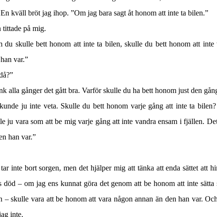
 En kväll bröt jag ihop. ”Om jag bara sagt åt honom att inte ta bilen.”
 tittade på mig.
du skulle bett honom att inte ta bilen, skulle du bett honom att inte
 han var.”
då?”
k alla gånger det gått bra. Varför skulle du ha bett honom just den gå
unde ju inte veta. Skulle du bett honom varje gång att inte ta bilen
le ju vara som att be mig varje gång att inte vandra ensam i fjällen. De
en han var.”
tar inte bort sorgen, men det hjälper mig att tänka att enda sättet att h
 död – om jag ens kunnat göra det genom att be honom att inte sätta 
n – skulle vara att be honom att vara någon annan än den han var. Oc
 jag inte.