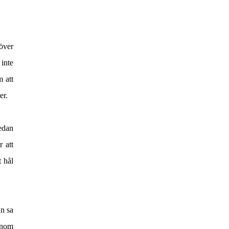
 över
 inte
 att
er.
edan
r att
t hål
än sa
onom