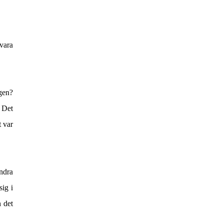
 vara
ngen?
? Det
t var
indra
sig i
h det