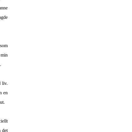
ranne
ängde
d som
t min
n.
 liv.
an en
lut.
ellt
 det