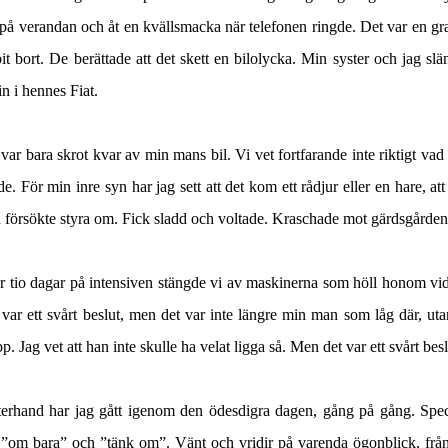
 på verandan och åt en kvällsmacka när telefonen ringde. Det var en g
it bort. De berättade att det skett en bilolycka. Min syster och jag sl
in i hennes Fiat.
var bara skrot kvar av min mans bil. Vi vet fortfarande inte riktigt va
e. För min inre syn har jag sett att det kom ett rådjur eller en hare, at
 försökte styra om. Fick sladd och voltade. Kraschade mot gärdsgårde
r tio dagar på intensiven stängde vi av maskinerna som höll honom vid
var ett svårt beslut, men det var inte längre min man som låg där, ut
p. Jag vet att han inte skulle ha velat ligga så. Men det var ett svårt bes
fterhand har jag gått igenom den ödesdigra dagen, gång på gång. Speci
a ”om bara” och ”tänk om”. Vänt och vridir på varenda ögonblick, från