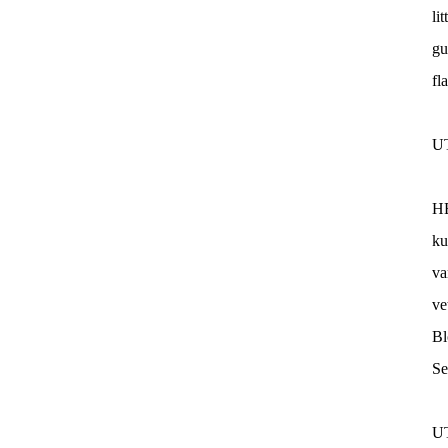
li
gu
fl
U
H
ku
va
ve
Bl
Se
U