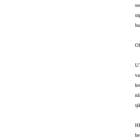
so
ut
ha
O
U
va
kr
nå
sj
H
be