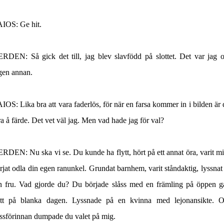
AIOS
: Ge hit.
ERDEN
: Så gick det till, jag blev slavfödd på slottet. Det var jag 
gen annan.
AIOS
: Lika bra att vara faderlös, för när en farsa kommer in i bilden är 
ra å färde. Det vet väl jag. Men vad hade jag för val?
ERDEN
: Nu ska vi se. Du kunde ha flytt, hört på ett annat öra, varit mi
rjat odla din egen ranunkel. Grundat barnhem, varit ståndaktig, lyssnat
n fru. Vad gjorde du? Du började slåss med en främling på öppen g
tt på blanka dagen. Lyssnade på en kvinna med lejonansikte. 
ssförinnan dumpade du valet på mig.