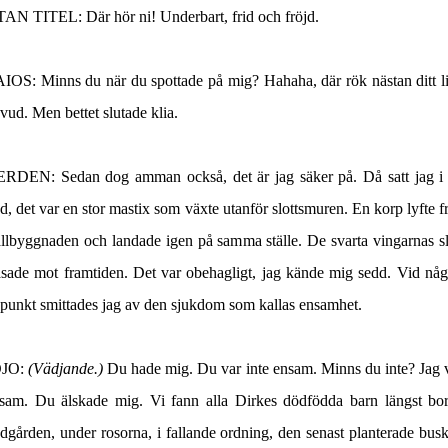
TAN TITEL
: Där hör ni! Underbart, frid och fröjd.
AIOS
: Minns du när du spottade på mig? Hahaha, där rök nästan ditt li
vud. Men bettet slutade klia.
ERDEN
: Sedan dog amman också, det är jag säker på. Då satt jag i 
äd, det var en stor mastix som växte utanför slottsmuren. En korp lyfte f
allbyggnaden och landade igen på samma ställe. De svarta vingarnas s
asade mot framtiden. Det var obehagligt, jag kände mig sedd. Vid nå
dpunkt smittades jag av den sjukdom som kallas ensamhet.
JO:
(Vädjande.)
Du hade mig. Du var inte ensam. Minns du inte? Jag 
sam. Du älskade mig. Vi fann alla Dirkes dödfödda barn längst bor
ädgården, under rosorna, i fallande ordning, den senast planterade bus