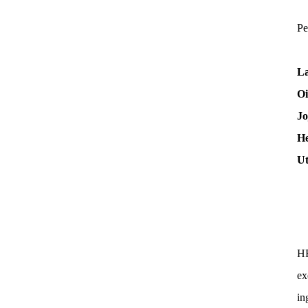
Pe
La
Oi
Jo
H
Ut
H
ex
in