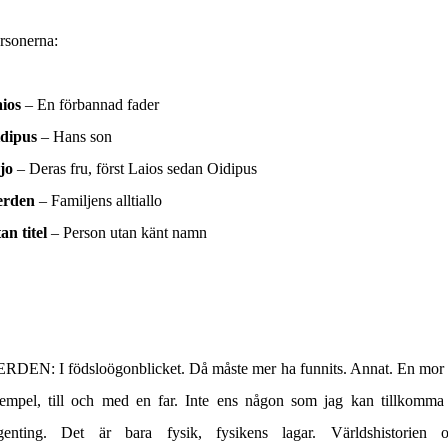
rsonerna:
ios
–
En förbannad fader
dipus
–
Hans son
jo
–
Deras fru, först Laios sedan Oidipus
erden
–
Familjens alltiallo
an titel
–
Person utan känt namn
ERDEN
: I födsloögonblicket. Då måste mer ha funnits. Annat. En mor t
empel, till och med en far. Inte ens någon som jag kan tillkomma
genting. Det är bara fysik, fysikens lagar. Världshistorien 