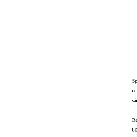
Sp
ce
så
Re
bl