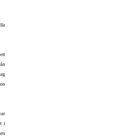
lla
ett
rån
lag
gon
var
t i
ken