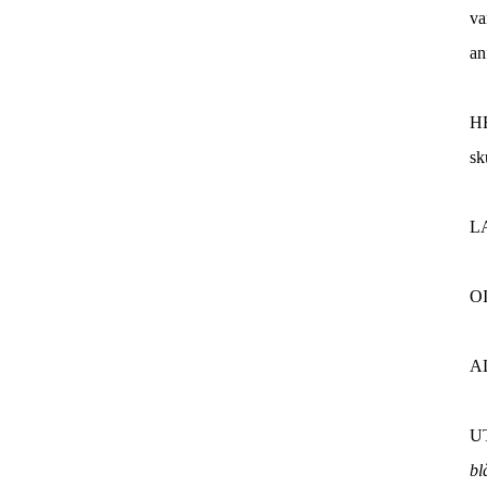
va
an
H
sk
L
O
A
U
bl