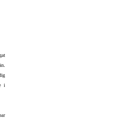
gat
än.
dig
e i
bar