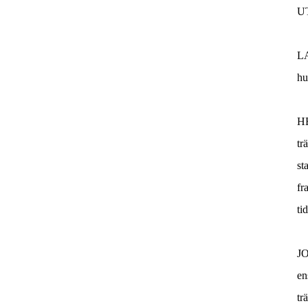
U
L
hu
H
tr
st
fr
ti
JO
en
tr