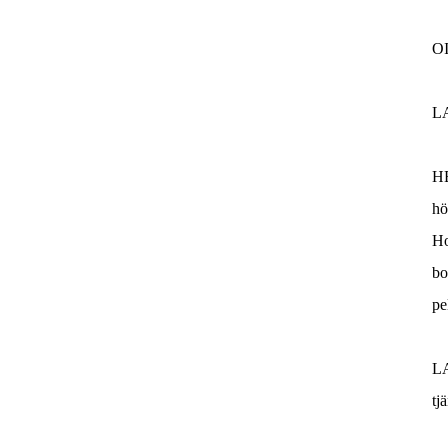
O
L
H
hö
Ho
bo
pe
L
tj