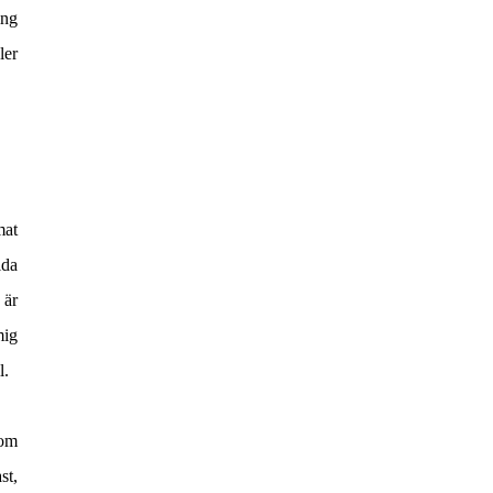
ing
ler
mat
lda
 är
mig
l.
som
st,