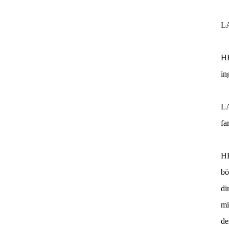
L
H
in
L
fa
H
bö
di
mi
de