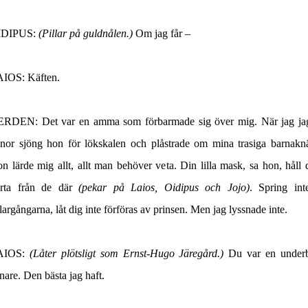
IDIPUS:
(Pillar på guldnålen.)
Om jag får –
AIOS
: Käften.
ERDEN
: Det var en amma som förbarmade sig över mig. När jag ja
nor sjöng hon för lökskalen och plåstrade om mina trasiga barnakn
n lärde mig allt, allt man behöver veta. Din lilla mask, sa hon, håll 
rta från de där
(pekar på Laios, Oidipus och Jojo)
. Spring int
largångarna, låt dig inte förföras av prinsen. Men jag lyssnade inte.
AIOS:
(Låter plötsligt som Ernst-Hugo Järegård.)
Du var en under
änare. Den bästa jag haft.