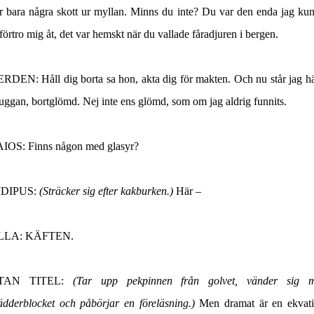
r bara några skott ur myllan. Minns du inte? Du var den enda jag ku
förtro mig åt, det var hemskt när du vallade fåradjuren i bergen.
ERDEN
: Håll dig borta sa hon, akta dig för makten. Och nu står jag hä
uggan, bortglömd. Nej inte ens glömd, som om jag aldrig funnits.
AIOS
: Finns någon med glasyr?
IDIPUS
:
(Sträcker sig efter kakburken.)
Här –
LLA
: KÄFTEN.
TAN TITEL:
(Tar upp pekpinnen från golvet, vänder sig 
ädderblocket och påbörjar en föreläsning.)
Men dramat är en ekvat