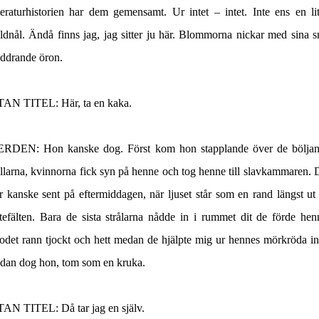
tteraturhistorien har dem gemensamt. Ur intet – intet. Inte ens en li
ldnål. Ändå finns jag, jag sitter ju här. Blommorna nickar med sina 
addrande öron.
TAN TITEL
: Här, ta en kaka.
ERDEN
: Hon kanske dog. Först kom hon stapplande över de bölja
llarna, kvinnorna fick syn på henne och tog henne till slavkammaren. 
r kanske sent på eftermiddagen, när ljuset står som en rand längst ut
tefälten. Bara de sista strålarna nådde in i rummet dit de förde hen
odet rann tjockt och hett medan de hjälpte mig ur hennes mörkröda in
dan dog hon, tom som en kruka.
TAN TITEL
: Då tar jag en själv.