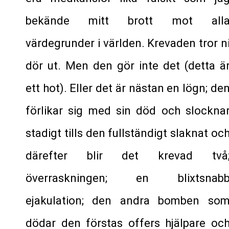
bekände mitt brott mot all
värdegrunder i världen. Krevaden tror n
dör ut. Men den gör inte det (detta ä
ett hot). Eller det är nästan en lögn; de
förlikar sig med sin död och slockna
stadigt tills den fullständigt slaknat oc
därefter blir det krevad två
överraskningen; en blixtsnab
ejakulation; den andra bomben so
dödar den förstas offers hjälpare oc