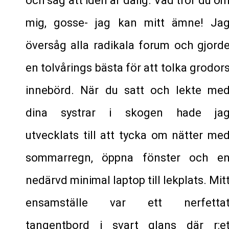
och säg att idén är dålig. Vad tror du o
mig, gosse- jag kan mitt ämne! Ja
översåg alla radikala forum och gjord
en tolvårings bästa för att tolka grodor
innebörd. När du satt och lekte me
dina systrar i skogen hade ja
utvecklats till att tycka om nätter me
sommarregn, öppna fönster och e
nedärvd minimal laptop till lekplats. Mit
ensamställe var ett nerfetta
tangentbord i svart glans där r:e