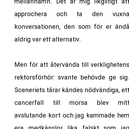
mellannamn. Det är mig likgiltigt at
approchera och ta den vuxn
konversationen, den som för er änd
aldrig var ett alternativ.
Men för att återvända till verkligheten
rektorsförhör: svante behövde ge sig
Sceneriets tårar kändes nödvändiga, et
cancerfall till morsa blev mit
avslutande kort och jag kammade he
era medkänslor lika falskt som ja