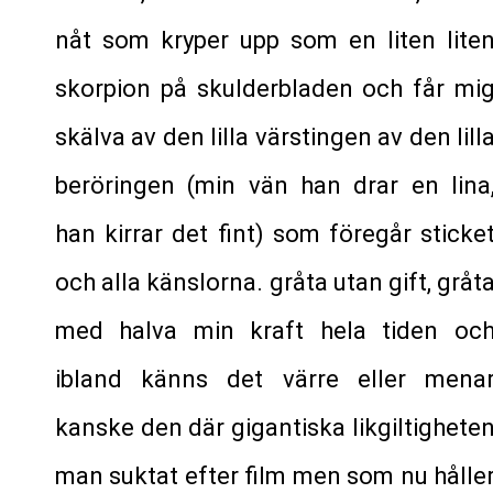
nåt som kryper upp som en liten lite
skorpion på skulderbladen och får mi
skälva av den lilla värstingen av den lill
beröringen (min vän han drar en lina
han kirrar det fint) som föregår sticke
och alla känslorna. gråta utan gift, gråt
med halva min kraft hela tiden oc
ibland känns det värre eller mena
kanske den där gigantiska likgiltighete
man suktat efter film men som nu hålle