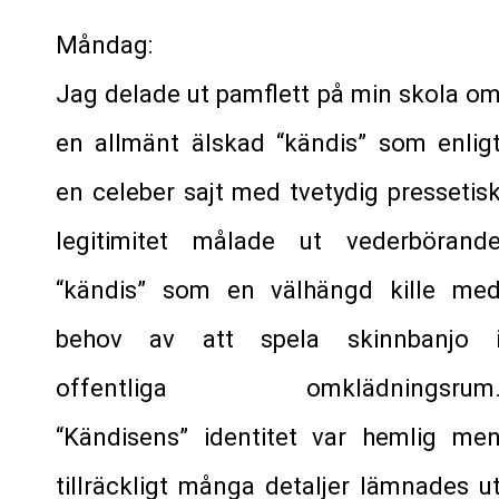
Måndag:
Jag delade ut pamflett på min skola o
en allmänt älskad “kändis” som enlig
en celeber sajt med tvetydig pressetis
legitimitet målade ut vederbörand
“kändis” som en välhängd kille me
behov av att spela skinnbanjo 
offentliga omklädningsrum
“Kändisens” identitet var hemlig me
tillräckligt många detaljer lämnades u